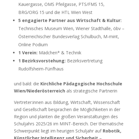
Kauergasse, OMS Pfeilgasse, PTS/FMS 15,
BRG/ORG 15 und die HTL Wien West
5 engagierte Partner aus Wirtschaft & Kultur:
Technisches Museum Wien, Wiener Stadthalle, öbv –
Österreichischer Bundesverlag Schulbuch, M-mint,
Online Podium
1 Verein:
Mädchen* & Technik
1 Bezirksvorstehung:
Bezirksvertretung
Rudolfsheim-Fünfhaus
und bald: die
Kirchliche Pädagogische Hochschule
Wien/Niederösterreich
als strategische Partnerin
Vertreter:innen aus Bildung, Wirtschaft, Wissenschaft
und Gesellschaft besprachen die Möglichkeiten in der
Region und planten die großen Veranstaltungen des
Schuljahrs 2025/26 im MINT-Bereich. Der thematische
Schwerpunkt liegt im heurigen Schuljahr auf
Robotik,
Künstlicher Intelligenz und Sicherheit
–