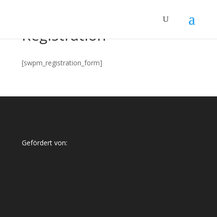
Registration
[swpm_registration_form]
Gefördert von: